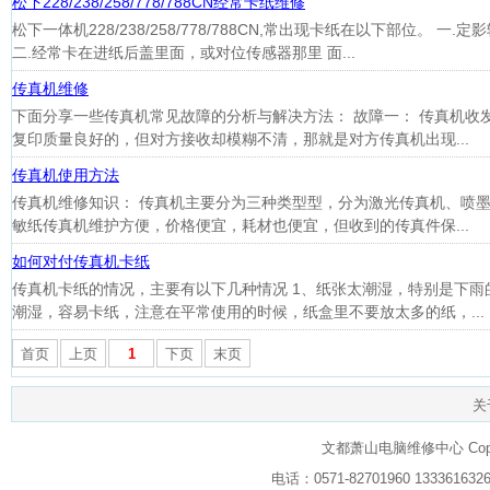
松下228/238/258/778/788CN经常卡纸维修
松下一体机228/238/258/778/788CN,常出现卡纸在以下部位。 一
二.经常卡在进纸后盖里面，或对位传感器那里 面...
传真机维修
下面分享一些传真机常见故障的分析与解决方法： 故障一： 传真机收
复印质量良好的，但对方接收却模糊不清，那就是对方传真机出现...
传真机使用方法
传真机维修知识： 传真机主要分为三种类型型，分为激光传真机、喷
敏纸传真机维护方便，价格便宜，耗材也便宜，但收到的传真件保...
如何对付传真机卡纸
传真机卡纸的情况，主要有以下几种情况 1、纸张太潮湿，特别是下雨
潮湿，容易卡纸，注意在平常使用的时候，纸盒里不要放太多的纸，...
首页
上页
1
下页
末页
关
文都萧山电脑维修中心 Copyrig
电话：0571-82701960 133