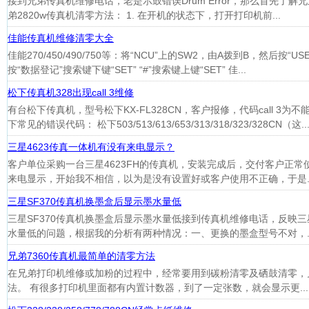
接到兄弟传真机维修电话，老是示鼓错误Drum Error，那么首先了解兄
弟2820w传真机清零方法： 1. 在开机的状态下，打开打印机前...
佳能传真机维修清零大全
佳能270/450/490/750等：将“NCU”上的SW2，由A拨到B，然后按“USER
按“数据登记”搜索键下键“SET” “#”搜索键上键“SET” 佳...
松下传真机328出现call 3维修
有台松下传真机，型号松下KX-FL328CN，客户报修，代码call 3
下常见的错误代码： 松下503/513/613/653/313/318/323/328CN（这..
三星4623传真一体机有没有来电显示？
客户单位采购一台三星4623FH的传真机，安装完成后，交付客户正
来电显示，开始我不相信，以为是没有设置好或客户使用不正确，于是..
三星SF370传真机换墨盒后显示墨水量低
三星SF370传真机换墨盒后显示墨水量低接到传真机维修电话，反映三
水量低的问题，根据我的分析有两种情况：一、更换的墨盒型号不对，..
兄弟7360传真机最简单的清零方法
在兄弟打印机维修或加粉的过程中，经常要用到碳粉清零及硒鼓清零，兄
法。 有很多打印机里面都有内置计数器，到了一定张数，就会显示更...